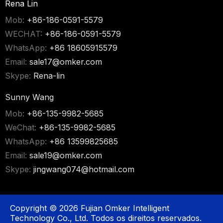
Rena Lin
Mob:
+86-186-0591-5579
WECHAT:
+86-186-0591-5579
WhatsApp:
+86 18605915579
Email:
sale17@omker.com
Skype:
Rena-lin
Sunny Wang
Mob:
+86-135-9982-5685
WeChat:
+86-135-9982-5685
WhatsApp:
+86 13599825685
Email:
sale19@omker.com
Skype:
jingwang074@hotmail.com
Copyright ©
2026
Fujian Omker Intelligent
Technology Co., Ltd. Todos os direitos reservados.